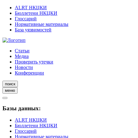
ALRT НКЦКИ
Бюллетени НКЦКИ
Глоссарий
Нормативные материалы
База уязвимостей
Статьи
Медиа
Проверить утечки
Новости
Конференции
поиск
меню
Базы данных:
ALRT НКЦКИ
Бюллетени НКЦКИ
Глоссарий
Нормативные материалы