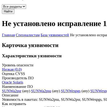
Найти
Не установлено исправление 1
Главная
Специалистам
База уязвимостей
Не установлено испра
Карточка уязвимости
Характеристики уязвимости
Уровень опасности
Низкая (0.0)
Оценка CVSS
Производитель ПО
Oracle Solaris
Наименование ПО
SUNWa2psr
(any)
SUNWa2psu
(any)
SUNWespgs
(any)
SUNWesp
Описание
Уязвимость в пакетах: SUNWa2psu, SUNWa2psr, SUNWespgs, S
Как исправить