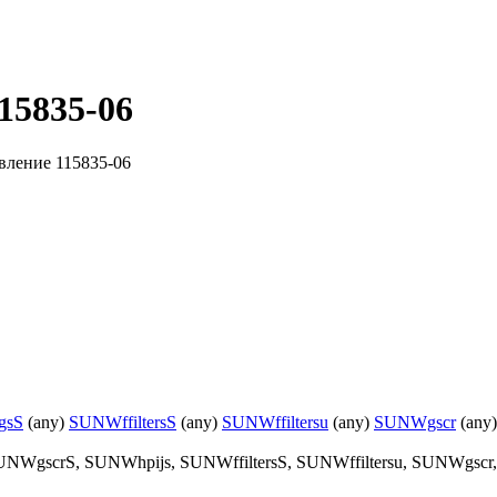
15835-06
вление 115835-06
gsS
(any)
SUNWffiltersS
(any)
SUNWffiltersu
(any)
SUNWgscr
(any
UNWgscrS, SUNWhpijs, SUNWffiltersS, SUNWffiltersu, SUNWgsc