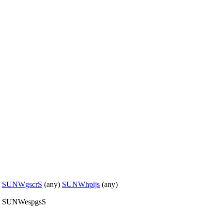
)
SUNWgscrS
(any)
SUNWhpijs
(any)
r, SUNWespgsS