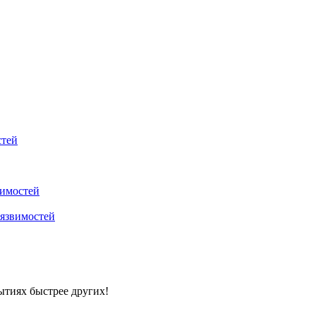
стей
вимостей
уязвимостей
ытиях быстрее других!