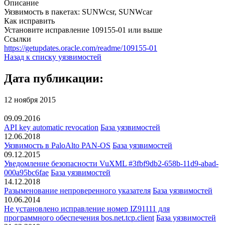
Описание
Уязвимость в пакетах: SUNWcsr, SUNWcar
Как исправить
Установите исправление 109155-01 или выше
Ссылки
https://getupdates.oracle.com/readme/109155-01
Назад к списку уязвимостей
Дата публикации:
12 ноября 2015
09.09.2016
API key automatic revocation
База уязвимостей
12.06.2018
Уязвимость в PaloAlto PAN-OS
База уязвимостей
09.12.2015
Уведомление безопасности VuXML #3fbf9db2-658b-11d9-abad-
000a95bc6fae
База уязвимостей
14.12.2018
Разыменование непроверенного указателя
База уязвимостей
10.06.2014
Не установлено исправление номер IZ91111 для
программного обеспечения bos.net.tcp.client
База уязвимостей