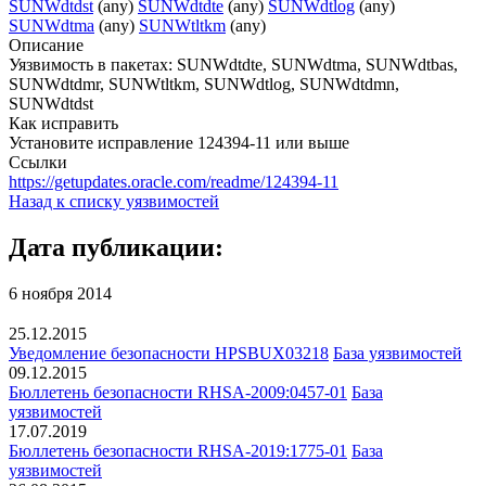
SUNWdtdst
(any)
SUNWdtdte
(any)
SUNWdtlog
(any)
SUNWdtma
(any)
SUNWtltkm
(any)
Описание
Уязвимость в пакетах: SUNWdtdte, SUNWdtma, SUNWdtbas,
SUNWdtdmr, SUNWtltkm, SUNWdtlog, SUNWdtdmn,
SUNWdtdst
Как исправить
Установите исправление 124394-11 или выше
Ссылки
https://getupdates.oracle.com/readme/124394-11
Назад к списку уязвимостей
Дата публикации:
6 ноября 2014
25.12.2015
Уведомление безопасности HPSBUX03218
База уязвимостей
09.12.2015
Бюллетень безопасности RHSA-2009:0457-01
База
уязвимостей
17.07.2019
Бюллетень безопасности RHSA-2019:1775-01
База
уязвимостей