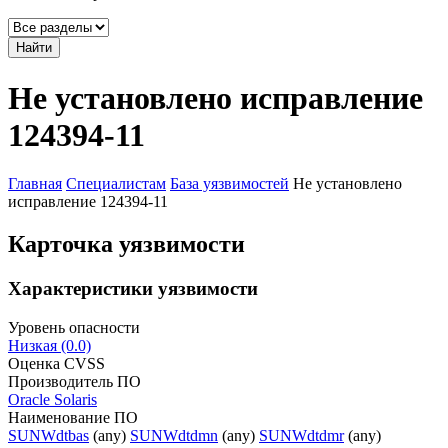
Найти
Не установлено исправление
124394-11
Главная
Специалистам
База уязвимостей
Не установлено
исправление 124394-11
Карточка уязвимости
Характеристики уязвимости
Уровень опасности
Низкая (0.0)
Оценка CVSS
Производитель ПО
Oracle Solaris
Наименование ПО
SUNWdtbas
(any)
SUNWdtdmn
(any)
SUNWdtdmr
(any)