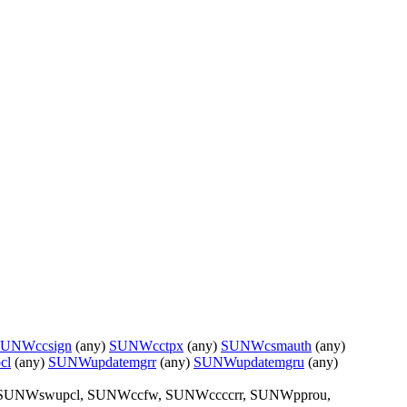
UNWccsign
(any)
SUNWcctpx
(any)
SUNWcsmauth
(any)
cl
(any)
SUNWupdatemgrr
(any)
SUNWupdatemgru
(any)
, SUNWswupcl, SUNWccfw, SUNWccccrr, SUNWpprou,