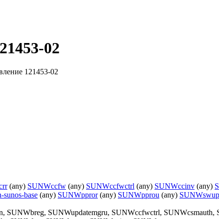
21453-02
вление 121453-02
rr
(any)
SUNWccfw
(any)
SUNWccfwctrl
(any)
SUNWccinv
(any)
S
-sunos-base
(any)
SUNWppror
(any)
SUNWpprou
(any)
SUNWswup
ign, SUNWbreg, SUNWupdatemgru, SUNWccfwctrl, SUNWcsmauth