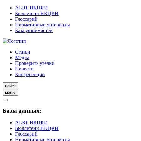
ALRT НКЦКИ
Бюллетени НКЦКИ
Глоссарий
Нормативные материалы
База уязвимостей
Статьи
Медиа
Проверить утечки
Новости
Конференции
поиск
меню
Базы данных:
ALRT НКЦКИ
Бюллетени НКЦКИ
Глоссарий
Нормативные материалы