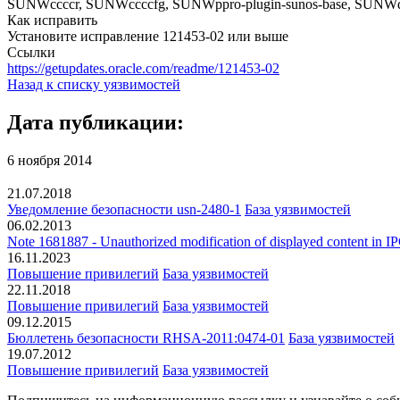
SUNWccccr, SUNWccccfg, SUNWppro-plugin-sunos-base, SUN
Как исправить
Установите исправление 121453-02 или выше
Ссылки
https://getupdates.oracle.com/readme/121453-02
Назад к списку уязвимостей
Дата публикации:
6 ноября 2014
21.07.2018
Уведомление безопасности usn-2480-1
База уязвимостей
06.02.2013
Note 1681887 - Unauthorized modification of displayed content in I
16.11.2023
Повышение привилегий
База уязвимостей
22.11.2018
Повышение привилегий
База уязвимостей
09.12.2015
Бюллетень безопасности RHSA-2011:0474-01
База уязвимостей
19.07.2012
Повышение привилегий
База уязвимостей