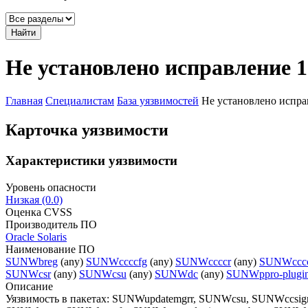
Найти
Не установлено исправление 1
Главная
Специалистам
База уязвимостей
Не установлено испра
Карточка уязвимости
Характеристики уязвимости
Уровень опасности
Низкая (0.0)
Оценка CVSS
Производитель ПО
Oracle Solaris
Наименование ПО
SUNWbreg
(any)
SUNWccccfg
(any)
SUNWccccr
(any)
SUNWcccc
SUNWcsr
(any)
SUNWcsu
(any)
SUNWdc
(any)
SUNWppro-plugin
Описание
Уязвимость в пакетах: SUNWupdatemgrr, SUNWcsu, SUNWccs