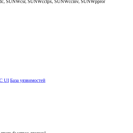
Wdc, SUNWcsr, SUNWcctpx, SUNWccinv, SUNWppror
PC UI
База уязвимостей