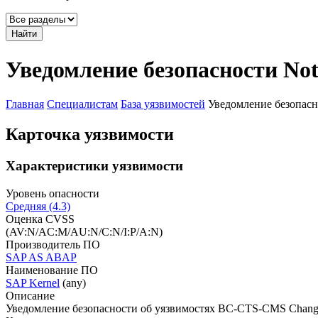
Найти
Уведомление безопасности Not
Главная
Специалистам
База уязвимостей
Уведомление безопасн
Карточка уязвимости
Характеристики уязвимости
Уровень опасности
Средняя (4.3)
Оценка CVSS
(AV:N/AC:M/AU:N/C:N/I:P/A:N)
Производитель ПО
SAP AS ABAP
Наименование ПО
SAP Kernel
(any)
Описание
Уведомление безопасности об уязвимостях BC-CTS-CMS Change