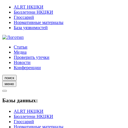
ALRT НКЦКИ
Бюллетени НКЦКИ
Глоссарий
Нормативные материалы
База уязвимостей
Статьи
Медиа
Проверить утечки
Новости
Конференции
поиск
меню
Базы данных:
ALRT НКЦКИ
Бюллетени НКЦКИ
Глоссарий
Нормативные материалы