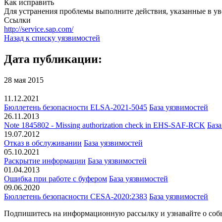
Как исправить
Для устранения проблемы выполните действия, указанные в ув
Ссылки
http://service.sap.com/
Назад к списку уязвимостей
Дата публикации:
28 мая 2015
11.12.2021
Бюллетень безопасности ELSA-2021-5045
База уязвимостей
26.11.2013
Note 1845802 - Missing authorization check in EHS-SAF-RCK
База
19.07.2012
Отказ в обслуживании
База уязвимостей
05.10.2021
Раскрытие информации
База уязвимостей
01.04.2013
Ошибка при работе с буфером
База уязвимостей
09.06.2020
Бюллетень безопасности CESA-2020:2383
База уязвимостей
Подпишитесь
на информационную рассылку и узнавайте о соб