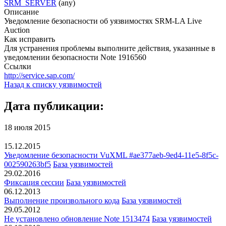
SRM_SERVER
(any)
Описание
Уведомление безопасности об уязвимостях SRM-LA Live
Auction
Как исправить
Для устранения проблемы выполните действия, указанные в
уведомлении безопасности Note 1916560
Ссылки
http://service.sap.com/
Назад к списку уязвимостей
Дата публикации:
18 июля 2015
15.12.2015
Уведомление безопасности VuXML #ae377aeb-9ed4-11e5-8f5c-
002590263bf5
База уязвимостей
29.02.2016
Фиксация сессии
База уязвимостей
06.12.2013
Выполнение произвольного кода
База уязвимостей
29.05.2012
Не установлено обновление Note 1513474
База уязвимостей