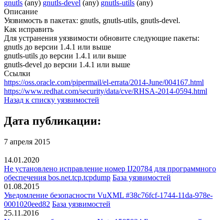
gnutls
(any)
gnutls-devel
(any)
gnutls-utils
(any)
Описание
Уязвимость в пакетах: gnutls, gnutls-utils, gnutls-devel.
Как исправить
Для устранения уязвимости обновите следующие пакеты:
gnutls до версии 1.4.1 или выше
gnutls-utils до версии 1.4.1 или выше
gnutls-devel до версии 1.4.1 или выше
Ссылки
https://oss.oracle.com/pipermail/el-errata/2014-June/004167.html
https://www.redhat.com/security/data/cve/RHSA-2014-0594.html
Назад к списку уязвимостей
Дата публикации:
7 апреля 2015
14.01.2020
Не установлено исправление номер IJ20784 для программного
обеспечения bos.net.tcp.tcpdump
База уязвимостей
01.08.2015
Уведомление безопасности VuXML #38c76fcf-1744-11da-978e-
0001020eed82
База уязвимостей
25.11.2016