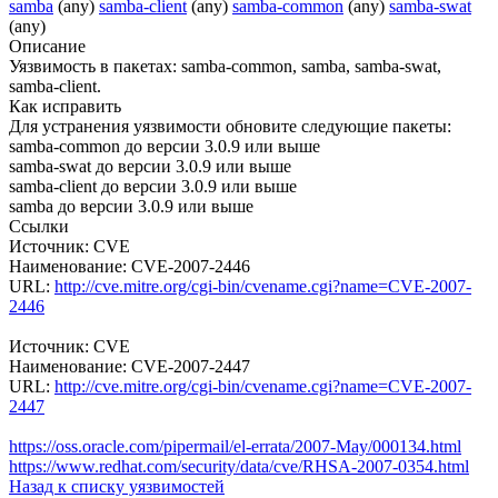
samba
(any)
samba-client
(any)
samba-common
(any)
samba-swat
(any)
Описание
Уязвимость в пакетах: samba-common, samba, samba-swat,
samba-client.
Как исправить
Для устранения уязвимости обновите следующие пакеты:
samba-common до версии 3.0.9 или выше
samba-swat до версии 3.0.9 или выше
samba-client до версии 3.0.9 или выше
samba до версии 3.0.9 или выше
Ссылки
Источник: CVE
Наименование: CVE-2007-2446
URL:
http://cve.mitre.org/cgi-bin/cvename.cgi?name=CVE-2007-
2446
Источник: CVE
Наименование: CVE-2007-2447
URL:
http://cve.mitre.org/cgi-bin/cvename.cgi?name=CVE-2007-
2447
https://oss.oracle.com/pipermail/el-errata/2007-May/000134.html
https://www.redhat.com/security/data/cve/RHSA-2007-0354.html
Назад к списку уязвимостей