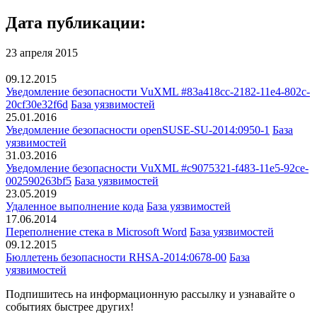
Дата публикации:
23 апреля 2015
09.12.2015
Уведомление безопасности VuXML #83a418cc-2182-11e4-802c-
20cf30e32f6d
База уязвимостей
25.01.2016
Уведомление безопасности openSUSE-SU-2014:0950-1
База
уязвимостей
31.03.2016
Уведомление безопасности VuXML #c9075321-f483-11e5-92ce-
002590263bf5
База уязвимостей
23.05.2019
Удаленное выполнение кода
База уязвимостей
17.06.2014
Переполнение стека в Microsoft Word
База уязвимостей
09.12.2015
Бюллетень безопасности RHSA-2014:0678-00
База
уязвимостей
Подпишитесь
на информационную рассылку и узнавайте о
событиях быстрее других!