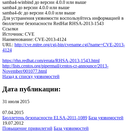
samba4-winbind до версии 4.0.0 или выше
samba4 до версии 4.0.0 или выше
samba4-dc до версии 4.0.0 или выше
Для устранения уязвимости воспользуйтесь информацией в
бюллетене безопасности RedHat RHSA-2013-1543
Ссылки
Источник: CVE
Наименование: CVE-2013-4124
URL:
http://cve.mitre.org/cgi-bin/cvename.cgi?name=CVE-2013-
4124
https://rhn.redhat.com/errata/RHSA-2013-1543.html
http://lists.centos.org/pipermail/centos-cr-announce/2013-
November/001077.html
Назад к списку уязвимостей
Дата публикации:
31 июля 2015
07.04.2015
Бюллетень безопасности ELSA-2011-1089
База уязвимостей
19.07.2012
Повышение привилегий
База уязвимостей