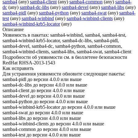
samba4
(any)
samba4-client
(any)
samba4-common
(any)
samba4-
dc
(any)
samba4-dc-libs
(any)
samba4-devel
(any)
samba4-libs
(any)
samba4-pidl
(any)
samba4-python
(any)
samba4-swat
(any)
samba4-
test
(any)
samba4-winbind
(any)
samba4-winbind-clients
(any)
samba4-winbind-krb5-locator
(any)
Описание
Уязвимость в пакетах: samba4-winbind, samba4, samba4-test,
samba4-winbind-krb5-locator, samba4-dc-libs, samba4-pidl,
samba4-devel, samba4-dc, samba4-python, samba4-common,
samba4-winbind-clients, samba4-libs, samba4-swat, samba4-client
Подробности об уязвимости см. в бюллетене безопасности
RedHat RHSA-2013-1543
Как исправить
Для устранения уязвимости обновите следующие пакеты:
samba4-pidl до версии 4.0.0 или выше
samba4-dc-libs до версии 4.0.0 или выше
samba4-client до версии 4.0.0 или выше
samba4-devel до версии 4.0.0 или выше
samba4-python до версии 4.0.0 или выше
samba4-winbind-krb5-locator до версии 4.0.0 или выше
samba4-swat до версии 4.0.0 или выше
samba4-libs до версии 4.0.0 или выше
samba4-winbind-clients до версии 4.0.0 или выше
samba4-common до версии 4.0.0 или выше
samba4-test до версии 4.0.0 или выше