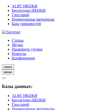
ALRT НКЦКИ
Бюллетени НКЦКИ
Глоссарий
Нормативные материалы
База уязвимостей
Статьи
Медиа
Проверить утечки
Новости
Конференции
поиск
меню
Базы данных:
ALRT НКЦКИ
Бюллетени НКЦКИ
Глоссарий
Нормативные материалы