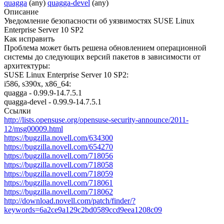
quagga
(any)
quagga-devel
(any)
Описание
Уведомление безопасности об уязвимостях SUSE Linux
Enterprise Server 10 SP2
Как исправить
Проблема может быть решена обновлением операционной
системы до следующих версий пакетов в зависимости от
архитектуры:
SUSE Linux Enterprise Server 10 SP2:
i586, s390x, x86_64:
quagga - 0.99.9-14.7.5.1
quagga-devel - 0.99.9-14.7.5.1
Ссылки
http://lists.opensuse.org/opensuse-security-announce/2011-
12/msg00009.html
https://bugzilla.novell.com/634300
https://bugzilla.novell.com/654270
https://bugzilla.novell.com/718056
https://bugzilla.novell.com/718058
https://bugzilla.novell.com/718059
https://bugzilla.novell.com/718061
https://bugzilla.novell.com/718062
http://download.novell.com/patch/finder/?
keywords=6a2ce9a129c2bd0589ccd9eea1208c09