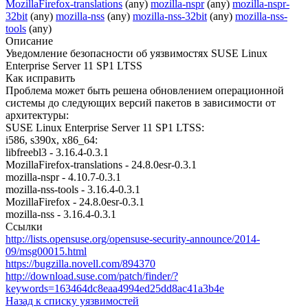
MozillaFirefox-translations
(any)
mozilla-nspr
(any)
mozilla-nspr-
32bit
(any)
mozilla-nss
(any)
mozilla-nss-32bit
(any)
mozilla-nss-
tools
(any)
Описание
Уведомление безопасности об уязвимостях SUSE Linux
Enterprise Server 11 SP1 LTSS
Как исправить
Проблема может быть решена обновлением операционной
системы до следующих версий пакетов в зависимости от
архитектуры:
SUSE Linux Enterprise Server 11 SP1 LTSS:
i586, s390x, x86_64:
libfreebl3 - 3.16.4-0.3.1
MozillaFirefox-translations - 24.8.0esr-0.3.1
mozilla-nspr - 4.10.7-0.3.1
mozilla-nss-tools - 3.16.4-0.3.1
MozillaFirefox - 24.8.0esr-0.3.1
mozilla-nss - 3.16.4-0.3.1
Ссылки
http://lists.opensuse.org/opensuse-security-announce/2014-
09/msg00015.html
https://bugzilla.novell.com/894370
http://download.suse.com/patch/finder/?
keywords=163464dc8eaa4994ed25dd8ac41a3b4e
Назад к списку уязвимостей