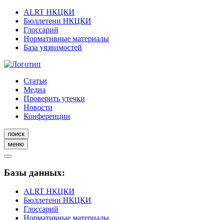
ALRT НКЦКИ
Бюллетени НКЦКИ
Глоссарий
Нормативные материалы
База уязвимостей
Статьи
Медиа
Проверить утечки
Новости
Конференции
поиск
меню
Базы данных:
ALRT НКЦКИ
Бюллетени НКЦКИ
Глоссарий
Нормативные материалы