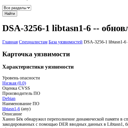
Найти
DSA-3256-1 libtasn1-6 -- обно
Главная
Специалистам
База уязвимостей
DSA-3256-1 libtasn1-6
Карточка уязвимости
Характеристики уязвимости
Уровень опасности
Низкая (0.0)
Оценка CVSS
Производитель ПО
Debian
Наименование ПО
libtasn1-6
(any)
Описание
Ханно Бёк обнаружил переполнение динамической памяти в с
закодированных с помощью DER вводных данных в Libtasn1, б