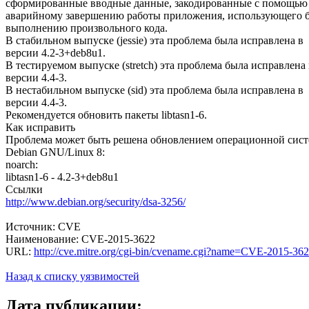
сформированные вводные данные, закодированные с помощью 
аварийному завершению работы приложения, использующего би
выполнению произвольного кода.
В стабильном выпуске (jessie) эта проблема была исправлена в
версии 4.2-3+deb8u1.
В тестируемом выпуске (stretch) эта проблема была исправлена 
версии 4.4-3.
В нестабильном выпуске (sid) эта проблема была исправлена в
версии 4.4-3.
Рекомендуется обновить пакеты libtasn1-6.
Как исправить
Проблема может быть решена обновлением операционной систе
Debian GNU/Linux 8:
noarch:
libtasn1-6 - 4.2-3+deb8u1
Ссылки
http://www.debian.org/security/dsa-3256/
Источник: CVE
Наименование: CVE-2015-3622
URL:
http://cve.mitre.org/cgi-bin/cvename.cgi?name=CVE-2015-36
Назад к списку уязвимостей
Дата публикации: