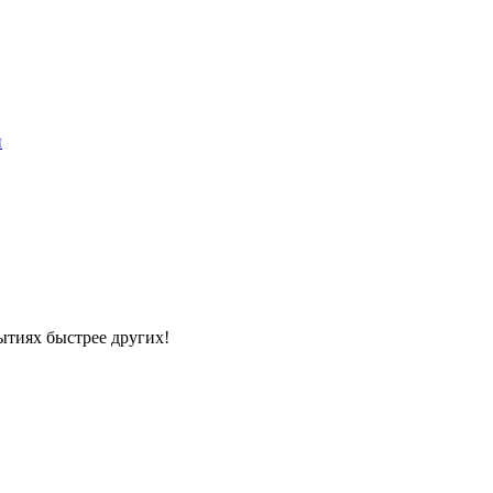
й
ытиях быстрее других!