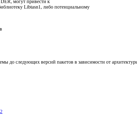
DER, могут привести к
блиотеку Libtasn1, либо потенциальному
в
мы до следующих версий пакетов в зависимости от архитектур
22