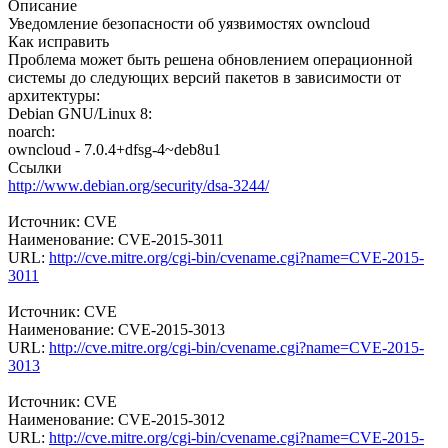
Описание
Уведомление безопасности об уязвимостях owncloud
Как исправить
Проблема может быть решена обновлением операционной
системы до следующих версий пакетов в зависимости от
архитектуры:
Debian GNU/Linux 8:
noarch:
owncloud - 7.0.4+dfsg-4~deb8u1
Ссылки
http://www.debian.org/security/dsa-3244/
Источник: CVE
Наименование: CVE-2015-3011
URL:
http://cve.mitre.org/cgi-bin/cvename.cgi?name=CVE-2015-
3011
Источник: CVE
Наименование: CVE-2015-3013
URL:
http://cve.mitre.org/cgi-bin/cvename.cgi?name=CVE-2015-
3013
Источник: CVE
Наименование: CVE-2015-3012
URL:
http://cve.mitre.org/cgi-bin/cvename.cgi?name=CVE-2015-