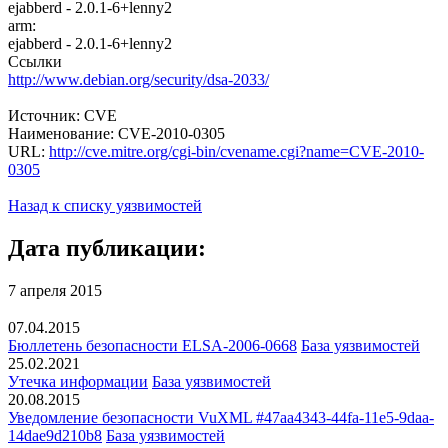
ejabberd - 2.0.1-6+lenny2
arm:
ejabberd - 2.0.1-6+lenny2
Ссылки
http://www.debian.org/security/dsa-2033/
Источник: CVE
Наименование: CVE-2010-0305
URL:
http://cve.mitre.org/cgi-bin/cvename.cgi?name=CVE-2010-
0305
Назад к списку уязвимостей
Дата публикации:
7 апреля 2015
07.04.2015
Бюллетень безопасности ELSA-2006-0668
База уязвимостей
25.02.2021
Утечка информации
База уязвимостей
20.08.2015
Уведомление безопасности VuXML #47aa4343-44fa-11e5-9daa-
14dae9d210b8
База уязвимостей