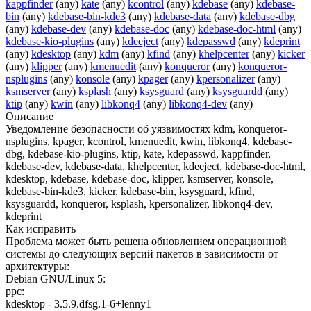
kappfinder
(any)
kate
(any)
kcontrol
(any)
kdebase
(any)
kdebase-
bin
(any)
kdebase-bin-kde3
(any)
kdebase-data
(any)
kdebase-dbg
(any)
kdebase-dev
(any)
kdebase-doc
(any)
kdebase-doc-html
(any)
kdebase-kio-plugins
(any)
kdeeject
(any)
kdepasswd
(any)
kdeprint
(any)
kdesktop
(any)
kdm
(any)
kfind
(any)
khelpcenter
(any)
kicker
(any)
klipper
(any)
kmenuedit
(any)
konqueror
(any)
konqueror-
nsplugins
(any)
konsole
(any)
kpager
(any)
kpersonalizer
(any)
ksmserver
(any)
ksplash
(any)
ksysguard
(any)
ksysguardd
(any)
ktip
(any)
kwin
(any)
libkonq4
(any)
libkonq4-dev
(any)
Описание
Уведомление безопасности об уязвимостях kdm, konqueror-
nsplugins, kpager, kcontrol, kmenuedit, kwin, libkonq4, kdebase-
dbg, kdebase-kio-plugins, ktip, kate, kdepasswd, kappfinder,
kdebase-dev, kdebase-data, khelpcenter, kdeeject, kdebase-doc-html,
kdesktop, kdebase, kdebase-doc, klipper, ksmserver, konsole,
kdebase-bin-kde3, kicker, kdebase-bin, ksysguard, kfind,
ksysguardd, konqueror, ksplash, kpersonalizer, libkonq4-dev,
kdeprint
Как исправить
Проблема может быть решена обновлением операционной
системы до следующих версий пакетов в зависимости от
архитектуры:
Debian GNU/Linux 5:
ppc:
kdesktop - 3.5.9.dfsg.1-6+lenny1