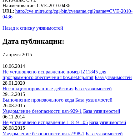
Наименование: CVE-2010-0436
URL:
http://cve.mitre.org/cgi-bin/cvename.cgi?name=CVE-2010-
0436
Назад к списку уязвимостей
Дата публикации:
7 апреля 2015
10.06.2014
Не установлено исправление номер IZ11845 для
программного обеспечения bos.net.tcp.smit
База уязвимостей
28.01.2020
Несанкционированные действия
База уязвимостей
29.12.2015
Выполнение произвольного кода
База уязвимостей
26.08.2015
Уведомление безопасности usn-929-1
База уязвимостей
06.11.2014
Не установлено исправление 118191-05
База уязвимостей
26.08.2015
Уведомление безопасности usn-2398-1
База уязвимостей