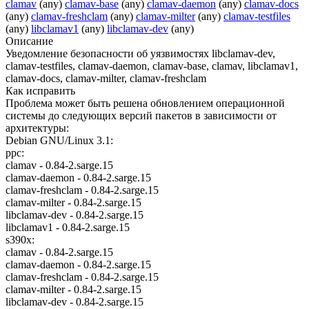
clamav
(any)
clamav-base
(any)
clamav-daemon
(any)
clamav-docs
(any)
clamav-freshclam
(any)
clamav-milter
(any)
clamav-testfiles
(any)
libclamav1
(any)
libclamav-dev
(any)
Описание
Уведомление безопасности об уязвимостях libclamav-dev,
clamav-testfiles, clamav-daemon, clamav-base, clamav, libclamav1,
clamav-docs, clamav-milter, clamav-freshclam
Как исправить
Проблема может быть решена обновлением операционной
системы до следующих версий пакетов в зависимости от
архитектуры:
Debian GNU/Linux 3.1:
ppc:
clamav - 0.84-2.sarge.15
clamav-daemon - 0.84-2.sarge.15
clamav-freshclam - 0.84-2.sarge.15
clamav-milter - 0.84-2.sarge.15
libclamav-dev - 0.84-2.sarge.15
libclamav1 - 0.84-2.sarge.15
s390x:
clamav - 0.84-2.sarge.15
clamav-daemon - 0.84-2.sarge.15
clamav-freshclam - 0.84-2.sarge.15
clamav-milter - 0.84-2.sarge.15
libclamav-dev - 0.84-2.sarge.15