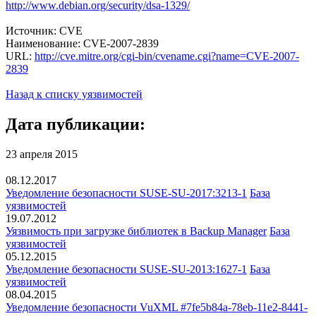
http://www.debian.org/security/dsa-1329/
Источник: CVE
Наименование: CVE-2007-2839
URL:
http://cve.mitre.org/cgi-bin/cvename.cgi?name=CVE-2007-
2839
Назад к списку уязвимостей
Дата публикации:
23 апреля 2015
08.12.2017
Уведомление безопасности SUSE-SU-2017:3213-1
База
уязвимостей
19.07.2012
Уязвимость при загрузке библиотек в Backup Manager
База
уязвимостей
05.12.2015
Уведомление безопасности SUSE-SU-2013:1627-1
База
уязвимостей
08.04.2015
Уведомление безопасности VuXML #7fe5b84a-78eb-11e2-8441-