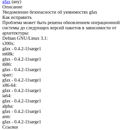
gfax
(any)
Описание
Уведомление безопасности об уязвимостях gfax
Как исправить
Проблема может быть решена обновлением операционной
системы до следующих версий пакетов в зависимости от
архитектуры:
Debian GNU/Linux 3.1:
s390x:
gfax - 0.4.2-11sarge1
m68k:
gfax - 0.4.2-11sarge1
i686:
gfax - 0.4.2-11sarge1
sparc:
gfax - 0.4.2-11sarge1
x86-64:
gfax - 0.4.2-11sarge1
ia64:
gfax - 0.4.2-11sarge1
alpha:
gfax - 0.4.2-11sarge1
arm:
gfax - 0.4.2-11sarge1
Ссылки