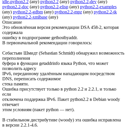
idle-python2.2
(any)
python2.2
(any)
python2.2-dev
(any)
python2.2-doc
(any)
python2.2-elisp
(any)
python2.2-examples
(any)
python2.2-gdbm
(any)
python2.2-mpz
(any)
python2.2-tk
(any)
python2.2-xmlbase
(any)
Описание
Это обновлённая версия рекомендации DSA 458-2, которая
содержала
ошибку в подпрограмме gethostbyaddr.
В первоначальной рекомендации говорилось:
Себастьян Шмидт (Sebastian Schmidt) обнаружил возможность
переполнения
буфера в функции getaddrinfo языка Python, что может
позволить адресу
IPv6, переданному удалённым нападающим посредством
DNS, переписать содержимое
стека памяти.
Ошибка присутствует только в python 2.2 и 2.2.1, и только
если
отключена поддержка IPv6. Пакет python2.2 в Debian woody
отвечает
этим условиям (пакет python — нет).
В стабильном дистрибутиве (woody) эта ошибка исправлена
в версии 2.2.1-4.6.