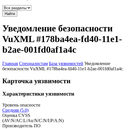
Найти
Уведомление безопасности
VuXML #178ba4ea-fd40-11e1-
b2ae-001fd0af1a4c
Главная
Специалистам
База уязвимостей
Уведомление
безопасности VuXML #178ba4ea-fd40-11e1-b2ae-001fd0af1a4c
Карточка уязвимости
Характеристики уязвимости
Уровень опасности
Средняя (5.0)
Оценка CVSS
(AV:N/AC:L/Au:N/C:N/I:P/A:N)
Производитель ПО