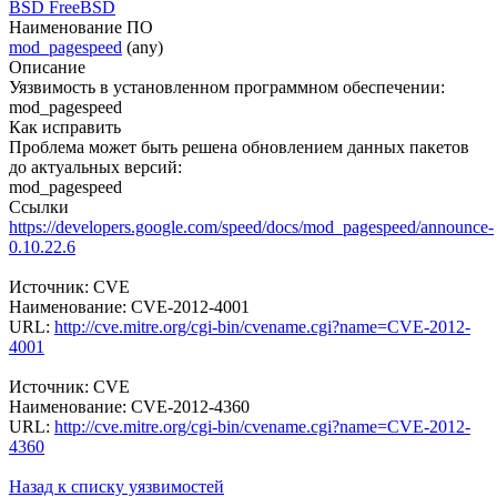
BSD FreeBSD
Наименование ПО
mod_pagespeed
(any)
Описание
Уязвимость в установленном программном обеспечении:
mod_pagespeed
Как исправить
Проблема может быть решена обновлением данных пакетов
до актуальных версий:
mod_pagespeed
Ссылки
https://developers.google.com/speed/docs/mod_pagespeed/announce-
0.10.22.6
Источник: CVE
Наименование: CVE-2012-4001
URL:
http://cve.mitre.org/cgi-bin/cvename.cgi?name=CVE-2012-
4001
Источник: CVE
Наименование: CVE-2012-4360
URL:
http://cve.mitre.org/cgi-bin/cvename.cgi?name=CVE-2012-
4360
Назад к списку уязвимостей