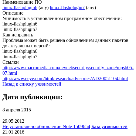
Наименование ПО
linux-flashplugin6
(any)
linux-flashplugin7
(any)
Описание
Уязвимость в установленном программном обеспечении:
linux-flashplugin6
linux-flashplugin7
Как исправить
Проблема может быть решена обновлением данных пакетов
до актуальных версий:
linux-flashplugin6
linux-flashplugin7
Ссылки
http://www.macromedia.com/devnet/security/security_zone/mpsb05-
07.html
http://www.eeye.com/html/research/advisories/AD20051104.html
Назад к списку уязвимостей
Дата публикации:
8 апреля 2015
29.05.2012
Не установлено обновление Note 1509654
База уязвимостей
21.01.2016