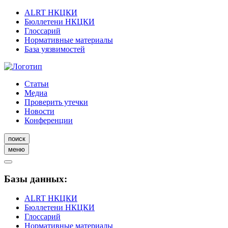
ALRT НКЦКИ
Бюллетени НКЦКИ
Глоссарий
Нормативные материалы
База уязвимостей
Статьи
Медиа
Проверить утечки
Новости
Конференции
поиск
меню
Базы данных:
ALRT НКЦКИ
Бюллетени НКЦКИ
Глоссарий
Нормативные материалы