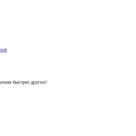
стей
ытиях быстрее других!