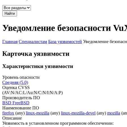
Найти
Уведомление безопасности Vu
Главная
Специалистам
База уязвимостей
Уведомление безопасн
Карточка уязвимости
Характеристики уязвимости
Уровень опасности
Средняя (5.0)
Оценка CVSS
(AV:N/AC:L/Au:N/C:N/I:N/A:P)
Производитель ПО
BSD FreeBSD
Наименование ПО
firefox
(any)
linux-mozilla
(any)
linux-mozilla-devel
(any)
mozilla
(a
Описание
Уязвимость в установленном программном обеспечении: