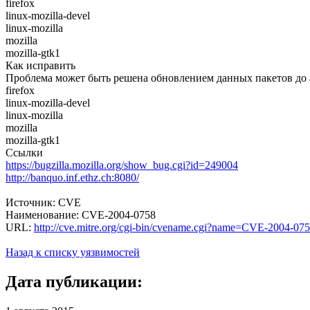
firefox
linux-mozilla-devel
linux-mozilla
mozilla
mozilla-gtk1
Как исправить
Проблема может быть решена обновлением данных пакетов до 
firefox
linux-mozilla-devel
linux-mozilla
mozilla
mozilla-gtk1
Ссылки
https://bugzilla.mozilla.org/show_bug.cgi?id=249004
http://banquo.inf.ethz.ch:8080/
Источник: CVE
Наименование: CVE-2004-0758
URL:
http://cve.mitre.org/cgi-bin/cvename.cgi?name=CVE-2004-07
Назад к списку уязвимостей
Дата публикации: