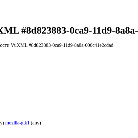
XML #8d823883-0ca9-11d9-8a8a
ости VuXML #8d823883-0ca9-11d9-8a8a-000c41e2cdad
ny)
mozilla-gtk1
(any)