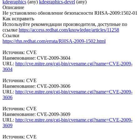
kdegraphics
(any)
kdegraphics-devel
(any)
Описание
Не установлено обновление безопасности RHSA-2009:1502-01
Как исправить
Используйте рекомендации производителя, доступные по
ссылке
https://access.redhat.com/knowledge/articles/11258
Ссылки
https://rhn.redhat.com/errata/RHSA-2009-1502.html
Источник: CVE
Наименование: CVE-2009-3604
URL:
http://cve.mitre.org/cgi-bin/cvename.cgi?name=CVE-2009-
3604
Источник: CVE
Наименование: CVE-2009-3606
URL:
http://cve.mitre.org/cgi-bin/cvename.cgi?name=CVE-2009-
3606
Источник: CVE
Наименование: CVE-2009-3609
URL:
http://cve.mitre.org/cgi-bin/cvename.cgi?name=CVE-2009-
3609
Источник: CVE