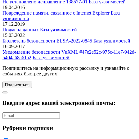
Не установлено исправление 138577-01
База уязвимостей
19.04.2016
Повреждение памяти, связанное с Internet Explorer
База
уязвимостей
17.12.2019
Подмена данных
База уязвимостей
15.03.2022
Бюллетень безопасности ELSA-2022-0845
База уязвимостей
16.09.2017
Уведомление безопасности VuXML #47e2e52c-975c-11e7-942d-
5404a68a61a2
База уязвимостей
Подпишитесь
на информационную рассылку и узнавайте о
событиях быстрее других!
Подписаться
Введите адрес вашей электронной почты:
Рубрики подписки