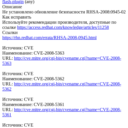
flash-plugin
(any)
Описание
Не установлено обновление безопасности RHSA-2008:0945-02
Как исправить
Используйте рекомендации производителя, доступные по
ссылке
https://access.redhat.com/knowledge/articles/11258
Ссылки
https://rhn.redhat.com/errata/RHSA-2008-0945.html
Источник: CVE
Наименование: CVE-2008-5363
URL:
http://cve.mitre.org/cgi-bin/cvename.cgi?name=CVE-2008-
5363
Источник: CVE
Наименование: CVE-2008-5362
URL:
http://cve.mitre.org/cgi-bin/cvename.cgi?name=CVE-2008-
5362
Источник: CVE
Наименование: CVE-2008-5361
URL:
http://cve.mitre.org/cgi-bin/cvename.cgi?name=CVE-2008-
5361
Источник: CVE