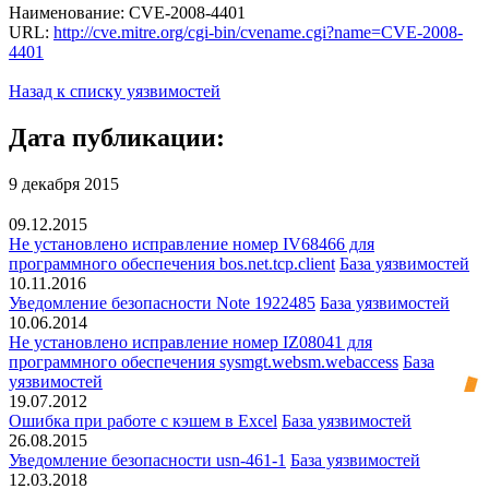
Наименование: CVE-2008-4401
URL:
http://cve.mitre.org/cgi-bin/cvename.cgi?name=CVE-2008-
4401
Назад к списку уязвимостей
Дата публикации:
9 декабря 2015
09.12.2015
Не установлено исправление номер IV68466 для
программного обеспечения bos.net.tcp.client
База уязвимостей
10.11.2016
Уведомление безопасности Note 1922485
База уязвимостей
10.06.2014
Не установлено исправление номер IZ08041 для
программного обеспечения sysmgt.websm.webaccess
База
уязвимостей
19.07.2012
Ошибка при работе с кэшем в Excel
База уязвимостей
26.08.2015
Уведомление безопасности usn-461-1
База уязвимостей
12.03.2018