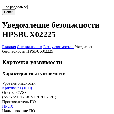
Найти
Уведомление безопасности
HPSBUX02225
Главная
Специалистам
База уязвимостей
Уведомление
безопасности HPSBUX02225
Карточка уязвимости
Характеристики уязвимости
Уровень опасности
Критичная (10.0)
Оценка CVSS
(AV:N/AC:L/Au:N/C:C/I:C/A:C)
Производитель ПО
HPUX
Наименование ПО