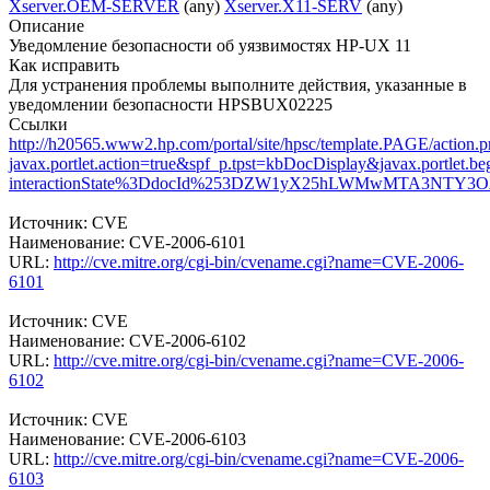
Xserver.OEM-SERVER
(any)
Xserver.X11-SERV
(any)
Описание
Уведомление безопасности об уязвимостях HP-UX 11
Как исправить
Для устранения проблемы выполните действия, указанные в
уведомлении безопасности HPSBUX02225
Ссылки
http://h20565.www2.hp.com/portal/site/hpsc/template.PAGE/action.p
javax.portlet.action=true&spf_p.tpst=kbDocDisplay&javax.portlet
interactionState%3DdocId%253DZW1yX25hLWMwMTA3NTY3OA%2
Источник: CVE
Наименование: CVE-2006-6101
URL:
http://cve.mitre.org/cgi-bin/cvename.cgi?name=CVE-2006-
6101
Источник: CVE
Наименование: CVE-2006-6102
URL:
http://cve.mitre.org/cgi-bin/cvename.cgi?name=CVE-2006-
6102
Источник: CVE
Наименование: CVE-2006-6103
URL:
http://cve.mitre.org/cgi-bin/cvename.cgi?name=CVE-2006-
6103