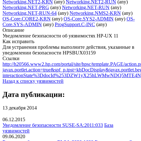
Networking.NET2-KRN
(any)
Networking.NET2-RUN
(any)
Networking.NET-PRG
(any)
Networking.NET-RUN
(any)
Networking.NET-RUN-64
(any)
Networking.NMS2-KRN
(any)
OS-Core.CORE2-KRN
(any)
OS-Core.SYS2-ADMIN
(any)
OS-
Core.SYS-ADMIN
(any)
ProgSupport.C-INC
(any)
Описание
Уведомление безопасности об уязвимостях HP-UX 11
Как исправить
Для устранения проблемы выполните действия, указанные в
уведомлении безопасности HPSBUX03159
Ссылки
http://h20566.www2.hp.com/portal/site/hpsc/template.PAGE/action.p
javax.portlet.action=true&spf_p.tpst=kbDocDisplay&javax.portlet
interactionState%3DdocId%253DZW1yX25hLWMwNDQ5MTE4Ng%2
Назад к списку уязвимостей
Дата публикации:
13 декабря 2014
06.12.2015
Уведомление безопасности SUSE-SA:2011:033
База
уязвимостей
09.06.2020