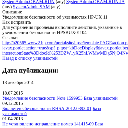
SystemAdmin.OBAM-RUN
(any)
SystemAdmin.OBAM-RUN-IA
(any)
SystemAdmin.SAM
(any)
Описание
Уведомление безопасности об уязвимостях HP-UX 11
Как исправить
Для устранения проблемы выполните действия, указанные в
уведомлении безопасности HPSBUX01104
Ссылки
http://h20565.www2.hp.com/portal/site/hpsc/template.PAGE/action.p
javax.portlet.action=true&spf_p.tpst=kbDocDisplay&javax.portlet
interactionState%3DdocId%253DZW1yX25hLWMwMDg5NjQ4Nw%2
Назад к списку уязвимостей
Дата публикации:
13 декабря 2014
18.07.2015
Уведомление безопасности Note 1599953
База уязвимостей
09.12.2015
Бюллетень безопасности RHSA-2012:0393-01
База
уязвимостей
01.04.2013
Не установлено исправление номер 141415-09
База