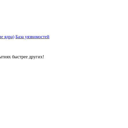
е ядра)
База уязвимостей
ытиях быстрее других!