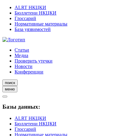
ALRT НКЦКИ
Бюллетени НКЦКИ
Глоссарий
Нормативные материалы
База уязвимостей
Статьи
Медиа
Проверить утечки
Новости
Конференции
поиск
меню
Базы данных:
ALRT НКЦКИ
Бюллетени НКЦКИ
Глоссарий
Нормативные материалы