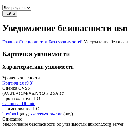
Найти
Уведомление безопасности usn
Главная
Специалистам
База уязвимостей
Уведомление безопасн
Карточка уязвимости
Характеристики уязвимости
Уровень опасности
Критичная (9.3)
Оценка CVSS
(AV:N/AC:M/Au:N/C:C/I:C/A:C)
Производитель ПО
Canonical Ubuntu
Наименование ПО
libxfont1
(any)
xserver-xorg-core
(any)
Описание
Уведомление безопасности об уязвимостях libxfont,xorg-server