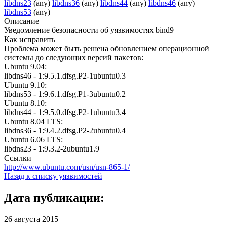
libdns23
(any)
libdns36
(any)
libdns44
(any)
libdns46
(any)
libdns53
(any)
Описание
Уведомление безопасности об уязвимостях bind9
Как исправить
Проблема может быть решена обновлением операционной
системы до следующих версий пакетов:
Ubuntu 9.04:
libdns46 - 1:9.5.1.dfsg.P2-1ubuntu0.3
Ubuntu 9.10:
libdns53 - 1:9.6.1.dfsg.P1-3ubuntu0.2
Ubuntu 8.10:
libdns44 - 1:9.5.0.dfsg.P2-1ubuntu3.4
Ubuntu 8.04 LTS:
libdns36 - 1:9.4.2.dfsg.P2-2ubuntu0.4
Ubuntu 6.06 LTS:
libdns23 - 1:9.3.2-2ubuntu1.9
Ссылки
http://www.ubuntu.com/usn/usn-865-1/
Назад к списку уязвимостей
Дата публикации:
26 августа 2015