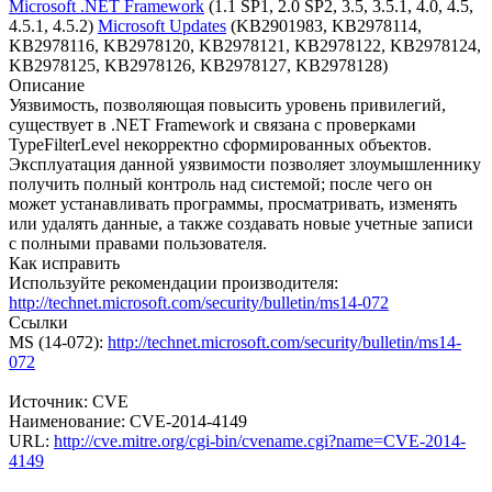
Microsoft .NET Framework
(1.1 SP1, 2.0 SP2, 3.5, 3.5.1, 4.0, 4.5,
4.5.1, 4.5.2)
Microsoft Updates
(KB2901983, KB2978114,
KB2978116, KB2978120, KB2978121, KB2978122, KB2978124,
KB2978125, KB2978126, KB2978127, KB2978128)
Описание
Уязвимость, позволяющая повысить уровень привилегий,
существует в .NET Framework и связана с проверками
TypeFilterLevel некорректно сформированных объектов.
Эксплуатация данной уязвимости позволяет злоумышленнику
получить полный контроль над системой; после чего он
может устанавливать программы, просматривать, изменять
или удалять данные, а также создавать новые учетные записи
с полными правами пользователя.
Как исправить
Используйте рекомендации производителя:
http://technet.microsoft.com/security/bulletin/ms14-072
Ссылки
MS (14-072):
http://technet.microsoft.com/security/bulletin/ms14-
072
Источник: CVE
Наименование: CVE-2014-4149
URL:
http://cve.mitre.org/cgi-bin/cvename.cgi?name=CVE-2014-
4149