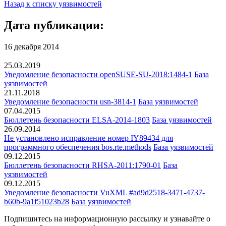
Назад к списку уязвимостей
Дата публикации:
16 декабря 2014
25.03.2019
Уведомление безопасности openSUSE-SU-2018:1484-1
База
уязвимостей
21.11.2018
Уведомление безопасности usn-3814-1
База уязвимостей
07.04.2015
Бюллетень безопасности ELSA-2014-1803
База уязвимостей
26.09.2014
Не установлено исправление номер IY89434 для
программного обеспечения bos.rte.methods
База уязвимостей
09.12.2015
Бюллетень безопасности RHSA-2011:1790-01
База
уязвимостей
09.12.2015
Уведомление безопасности VuXML #ad9d2518-3471-4737-
b60b-9a1f51023b28
База уязвимостей
Подпишитесь
на информационную рассылку и узнавайте о