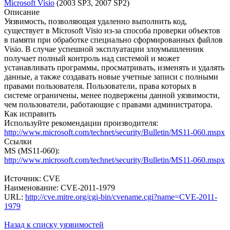
Microsoft Visio
(2003 SP3, 2007 SP2)
Описание
Уязвимость, позволяющая удаленно выполнить код,
существует в Microsoft Visio из-за способа проверки объектов
в памяти при обработке специально сформированных файлов
Visio. В случае успешной эксплуатации злоумышленник
получает полный контроль над системой и может
устанавливать программы, просматривать, изменять и удалять
данные, а также создавать новые учетные записи с полными
правами пользователя. Пользователи, права которых в
системе ограничены, менее подвержены данной уязвимости,
чем пользователи, работающие с правами администратора.
Как исправить
Используйте рекомендации производителя:
http://www.microsoft.com/technet/security/Bulletin/MS11-060.mspx
Ссылки
MS (MS11-060):
http://www.microsoft.com/technet/security/Bulletin/MS11-060.mspx
Источник: CVE
Наименование: CVE-2011-1979
URL:
http://cve.mitre.org/cgi-bin/cvename.cgi?name=CVE-2011-
1979
Назад к списку уязвимостей