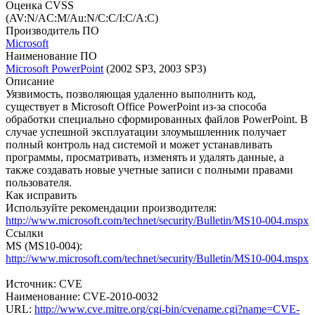
Оценка CVSS
(AV:N/AC:M/Au:N/C:C/I:C/A:C)
Производитель ПО
Microsoft
Наименование ПО
Microsoft PowerPoint
(2002 SP3, 2003 SP3)
Описание
Уязвимость, позволяющая удаленно выполнить код,
существует в Microsoft Office PowerPoint из-за способа
обработки специально сформированных файлов PowerPoint. В
случае успешной эксплуатации злоумышленник получает
полный контроль над системой и может устанавливать
программы, просматривать, изменять и удалять данные, а
также создавать новые учетные записи с полными правами
пользователя.
Как исправить
Используйте рекомендации производителя:
http://www.microsoft.com/technet/security/Bulletin/MS10-004.mspx
Ссылки
MS (MS10-004):
http://www.microsoft.com/technet/security/Bulletin/MS10-004.mspx
Источник: CVE
Наименование: CVE-2010-0032
URL:
http://www.cve.mitre.org/cgi-bin/cvename.cgi?name=CVE-