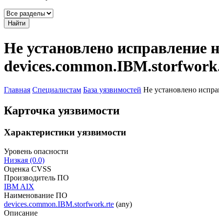
Найти
Не установлено исправление 
devices.common.IBM.storfwork.
Главная
Специалистам
База уязвимостей
Не установлено испра
Карточка уязвимости
Характеристики уязвимости
Уровень опасности
Низкая (0.0)
Оценка CVSS
Производитель ПО
IBM AIX
Наименование ПО
devices.common.IBM.storfwork.rte
(any)
Описание