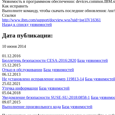
Уязвимость в программном обеспечении: devices.common.IBM.sto
Как исправить
Выполните команду, чтобы скачать последние обновления: /usr/su
Ссылки
http://www.ibm.com/support/docview.wss?uid=isg1IV16361
Назад к списку уязвимостей
Дата публикации:
10 июня 2014
01.12.2016
Бюллетень безопасности CESA-2016:2820
База уязвимостей
15.12.2015
Отказ в обслуживании
База уязвимостей
06.12.2013
Не установлено исправление номер 119813-14
База уязвимосте
25.02.2021
Утечка информации
База уязвимостей
05.04.2018
Уведомление безопасности SUSE-SU-2018:0858-1
База уязвимо
09.07.2015
Выполнение произвольного кода
База уязвимостей