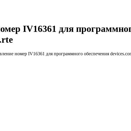
номер IV16361 для программног
rte
вление номер IV16361 для программного обеспечения devices.com