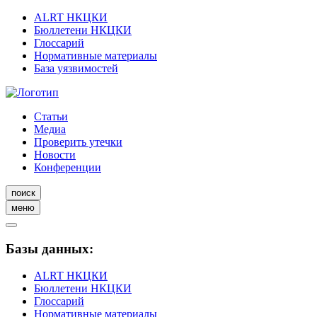
ALRT НКЦКИ
Бюллетени НКЦКИ
Глоссарий
Нормативные материалы
База уязвимостей
Статьи
Медиа
Проверить утечки
Новости
Конференции
поиск
меню
Базы данных:
ALRT НКЦКИ
Бюллетени НКЦКИ
Глоссарий
Нормативные материалы