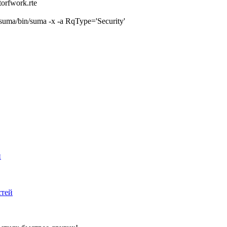
rfwork.rte
ma/bin/suma -x -a RqType='Security'
й
стей