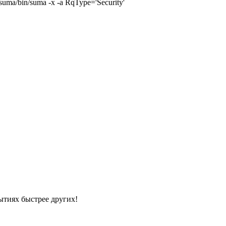
ma/bin/suma -x -a RqType='Security'
ытиях быстрее других!