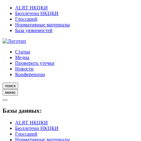
ALRT НКЦКИ
Бюллетени НКЦКИ
Глоссарий
Нормативные материалы
База уязвимостей
Статьи
Медиа
Проверить утечки
Новости
Конференции
поиск
меню
Базы данных:
ALRT НКЦКИ
Бюллетени НКЦКИ
Глоссарий
Нормативные материалы