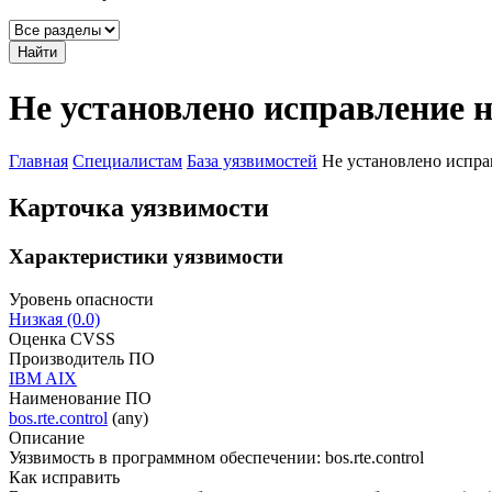
Найти
Не установлено исправление н
Главная
Специалистам
База уязвимостей
Не установлено исправ
Карточка уязвимости
Характеристики уязвимости
Уровень опасности
Низкая (0.0)
Оценка CVSS
Производитель ПО
IBM AIX
Наименование ПО
bos.rte.control
(any)
Описание
Уязвимость в программном обеспечении: bos.rte.control
Как исправить