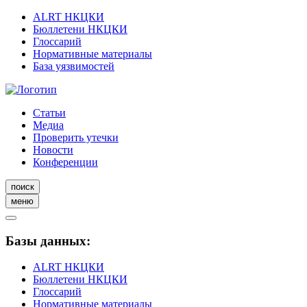
ALRT НКЦКИ
Бюллетени НКЦКИ
Глоссарий
Нормативные материалы
База уязвимостей
Статьи
Медиа
Проверить утечки
Новости
Конференции
поиск
меню
Базы данных:
ALRT НКЦКИ
Бюллетени НКЦКИ
Глоссарий
Нормативные материалы