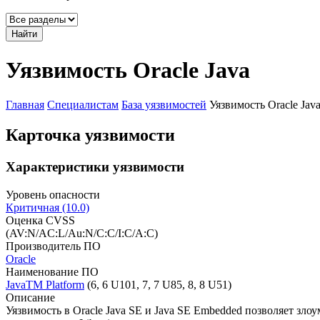
Найти
Уязвимость Oracle Java
Главная
Специалистам
База уязвимостей
Уязвимость Oracle Jav
Карточка уязвимости
Характеристики уязвимости
Уровень опасности
Критичная (10.0)
Оценка CVSS
(AV:N/AC:L/Au:N/C:C/I:C/A:C)
Производитель ПО
Oracle
Наименование ПО
JavaTM Platform
(6, 6 U101, 7, 7 U85, 8, 8 U51)
Описание
Уязвимость в Oracle Java SE и Java SE Embedded позволяет з