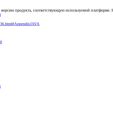
ю версию продукта, соответствующую используемой платформе.
l
67936.html#AppendixJAVA
90
й