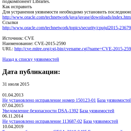
подкомпонент Libraries.
Как исправить
Для устранения уязвимости необходимо установить последню
http://www.oracle.com/technetwork/java/javase/downloads/index.htm
Ссылки
http://www.oracle.com/technetwork/topics/security/cpujul2015-23
Источник: CVE
Наименование: CVE-2015-2590
URL:
http://cve.mitre.org/cgi-bin/cvename.cgi?name=CVE-2015-25
Назад к списку уязвимостей
Дата публикации:
31 июля 2015
01.04.2013
Не установлено исправление номер 150123-01
База уязвимосте
07.04.2015
Уведомление безопасности DSA-1392
База уязвимостей
06.11.2014
Не установлено исправление 113687-02
База уязвимостей
10.04.2019