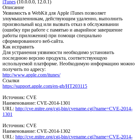
iTunes
(10.0.0.0, 12.0.1)
Описание
Уязвимость в WebKit для Apple iTunes позволяет
злоумышленникам, действующим удаленно, выполнить
произвольный код или вызвать отказ в обслуживании
(ошибку при работе с памятью и аварийное завершение
работы приложения) при помощи специально
сформированного веб-сайта.
Как исправить
Для устранения уязвимости необходимо установить
последнюю версию продукта, соответствующую
используемой платформе. Необходимую информацию можно
получить по адресу:
http://www.apple.com/itunes/
Ссылки
https://support.apple.com/en-gb/HT203115
Источник: CVE
Наименование: CVE-2014-1301
URL:
http://cve.mitre.org/cgi-bin/cvename.cgi?name=CVE-2014-
1301
Источник: CVE
Наименование: CVE-2014-1302
URL:
http://cve.mitre.org/cgi-bin/cvename.cgi?name=CVE-2014-