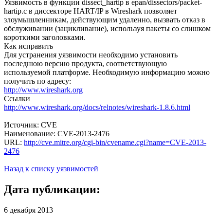
Уязвимость в функции dissect_hartip в epan/dissectors/packet-
hartip.c в диссекторе HART/IP в Wireshark позволяет
злоумышленникам, действующим удаленно, вызвать отказ в
обслуживании (зацикливание), используя пакеты со слишком
короткими заголовками.
Как исправить
Для устранения уязвимости необходимо установить
последнюю версию продукта, соответствующую
используемой платформе. Необходимую информацию можно
получить по адресу:
http://www.wireshark.org
Ссылки
http://www.wireshark.org/docs/relnotes/wireshark-1.8.6.html
Источник: CVE
Наименование: CVE-2013-2476
URL:
http://cve.mitre.org/cgi-bin/cvename.cgi?name=CVE-2013-
2476
Назад к списку уязвимостей
Дата публикации:
6 декабря 2013