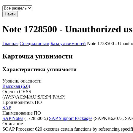
Найти
Note 1728500 - Unauthorized u
Главная
Специалистам
База уязвимостей
Note 1728500 - Unautho
Карточка уязвимости
Характеристики уязвимости
Уровень опасности
Высокая (6.0)
Оценка CVSS
(AV:N/AC:M/AU:S/C:P/I:P/A:P)
Производитель ПО
SAP
Наименование ПО
SAP Notes
(1728500-5)
SAP Support Packages
(SAPKB62073, SAP
Описание
SOAP Processor 620 executes certain functions by referencing specifi