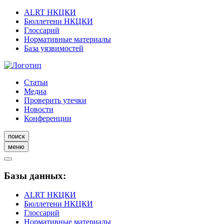
ALRT НКЦКИ
Бюллетени НКЦКИ
Глоссарий
Нормативные материалы
База уязвимостей
Статьи
Медиа
Проверить утечки
Новости
Конференции
поиск
меню
Базы данных:
ALRT НКЦКИ
Бюллетени НКЦКИ
Глоссарий
Нормативные материалы