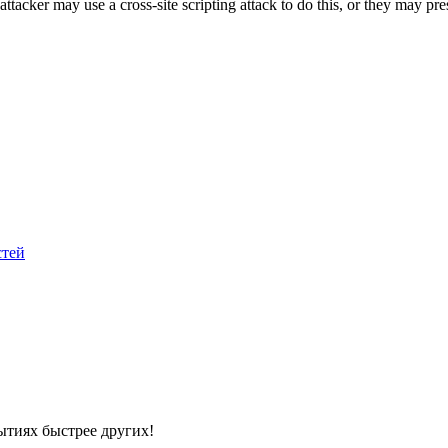
ttacker may use a cross-site scripting attack to do this, or they may pres
стей
ытиях быстрее других!