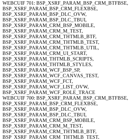
WEBCUIF 701: BSP_XSRF_PARAM_BSP_CRM_BTFBSE,
BSP_XSRF_PARAM_BSP_CRM_FLEXBSE,
BSP_XSRF_PARAM_BSP_DLC_OVW,
BSP_XSRF_PARAM_BSP_DLC_TBUI,
BSP_XSRF_PARAM_CRM_BSP_MOBILE,
BSP_XSRF_PARAM_CRM_M_TEST,
BSP_XSRF_PARAM_CRM_THTMLB_BTF,
BSP_XSRF_PARAM_CRM_THTMLB_TEST,
BSP_XSRF_PARAM_CRM_THTMLB_UTIL,
BSP_XSRF_PARAM_CRM_UI_START,
BSP_XSRF_PARAM_THTMLB_SCRIPTS,
BSP_XSRF_PARAM_THTMLB_STYLES,
BSP_XSRF_PARAM_WCF_BSP_SP,
BSP_XSRF_PARAM_WCF_CANVAS_TEST,
BSP_XSRF_PARAM_WCF_FCT,
BSP_XSRF_PARAM_WCF_LIST_OVW,
BSP_XSRF_PARAM_WCF_ROLE_TRACE
WEBCUIF 700: BSP_XSRF_PARAM_BSP_CRM_BTFBSE,
BSP_XSRF_PARAM_BSP_CRM_FLEXBSE,
BSP_XSRF_PARAM_BSP_DLC_OVW,
BSP_XSRF_PARAM_BSP_DLC_TBUI,
BSP_XSRF_PARAM_CRM_BSP_MOBILE,
BSP_XSRF_PARAM_CRM_M_TEST,
BSP_XSRF_PARAM_CRM_THTMLB_BTF,
BSP_XSRF_PARAM_CRM_THTMLB_TEST,