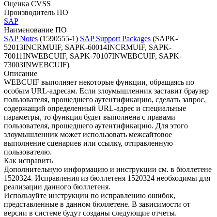
Оценка CVSS
Производитель ПО
SAP
Наименование ПО
SAP Notes
(1590555-1)
SAP Support Packages
(SAPK-
52013INCRMUIF, SAPK-60014INCRMUIF, SAPK-
70011INWEBCUIF, SAPK-70107INWEBCUIF, SAPK-
73003INWEBCUIF)
Описание
WEBCUIF выполняет некоторые функции, обращаясь по
особым URL-адресам. Если злоумышленник заставит браузер
пользователя, прошедшего аутентификацию, сделать запрос,
содержащий определенный URL-адрес и специальные
параметры, то функция будет выполнена с правами
пользователя, прошедшего аутентификацию. Для этого
злоумышленник может использовать межсайтовое
выполнение сценариев или ссылку, отправленную
пользователю.
Как исправить
Дополнительную информацию и инструкции см. в бюллетене
1520324. Исправления из бюллетеня 1520324 необходимы для
реализации данного бюллетеня.
Используйте инструкции по исправлению ошибок,
представленные в данном бюллетене. В зависимости от
версии в системе будут созданы следующие отчеты.