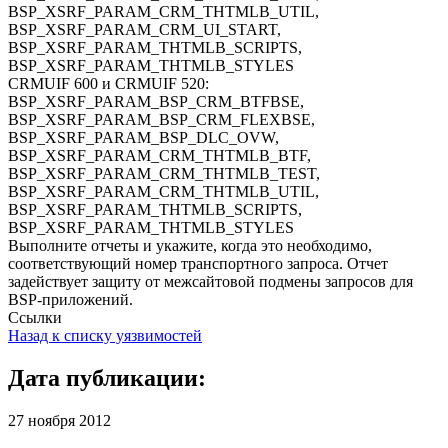
BSP_XSRF_PARAM_CRM_THTMLB_UTIL,
BSP_XSRF_PARAM_CRM_UI_START,
BSP_XSRF_PARAM_THTMLB_SCRIPTS,
BSP_XSRF_PARAM_THTMLB_STYLES
CRMUIF 600 и CRMUIF 520:
BSP_XSRF_PARAM_BSP_CRM_BTFBSE,
BSP_XSRF_PARAM_BSP_CRM_FLEXBSE,
BSP_XSRF_PARAM_BSP_DLC_OVW,
BSP_XSRF_PARAM_CRM_THTMLB_BTF,
BSP_XSRF_PARAM_CRM_THTMLB_TEST,
BSP_XSRF_PARAM_CRM_THTMLB_UTIL,
BSP_XSRF_PARAM_THTMLB_SCRIPTS,
BSP_XSRF_PARAM_THTMLB_STYLES
Выполните отчеты и укажите, когда это необходимо,
соответствующий номер транспортного запроса. Отчет
задействует защиту от межсайтовой подмены запросов для
BSP-приложений.
Ссылки
Назад к списку уязвимостей
Дата публикации:
27 ноября 2012