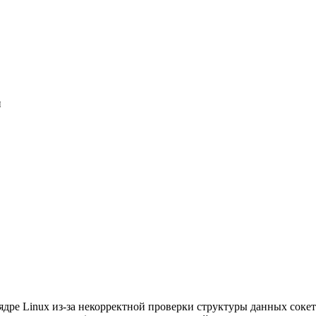
и
в ядре Linux из-за некорректной проверки структуры данных сок