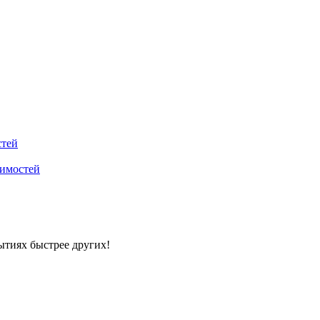
стей
вимостей
ытиях быстрее других!