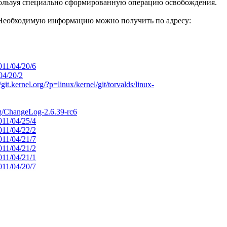
используя специально сформированную операцию освобождения.
 Необходимую информацию можно получить по адресу:
2011/04/20/6
/04/20/2
//git.kernel.org/?p=linux/kernel/git/torvalds/linux-
ing/ChangeLog-2.6.39-rc6
2011/04/25/4
2011/04/22/2
2011/04/21/7
2011/04/21/2
2011/04/21/1
2011/04/20/7