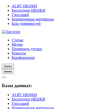
ALRT НКЦКИ
Бюллетени НКЦКИ
Глоссарий
Нормативные материалы
База уязвимостей
Статьи
Медиа
Проверить утечки
Новости
Конференции
поиск
меню
Базы данных:
ALRT НКЦКИ
Бюллетени НКЦКИ
Глоссарий
Нормативные материалы