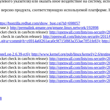
улевого указателя) или оказать иное воздействие на систему, 
ю версию продукта, соответствующую используемой платформе.
ttps://bugzilla.redhat.com/show_bug.cgi?id=698057
ease.):
http://permalink.gmane.org/gmane.linux.network/192898
cket check in can/bcm release):
http://openwall.com/lists/oss-security/
 check in can/bcm release):
http://openwall.com/lists/oss-security/2011
ux-2.6.git;a=commit;h=c6914a6f261aca0c9f715f883a353ae7ff51fe83):
http:
angeLog-2.6.39-rc6):
http://www.kernel.org/pub/linux/kernel/v2.6/test
cket check in can/bcm release):
http://openwall.com/lists/oss-security/
cket check in can/bcm release):
http://openwall.com/lists/oss-security/
cket check in can/bcm release):
http://openwall.com/lists/oss-security/
cket check in can/bcm release):
http://openwall.com/lists/oss-security/
cket check in can/bcm release):
http://openwall.com/lists/oss-security/
cket check in can/bcm release):
http://openwall.com/lists/oss-security/
98