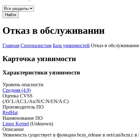
Найти
Отказ в обслуживании
Главная
Специалистам
База уязвимостей
Отказ в обслуживани
Карточка уязвимости
Характеристики уязвимости
Уровень опасности
Средняя (4.9)
Оценка CVSS
(AV:L/AC:L/Au:N/C:N/I:N/A:C)
Производитель ПО
RedHat
Наименование ПО
Linux Kernel
(Unknown)
Описание
Уязвимость существует в функции bcm_release в net/can/bcm.c 