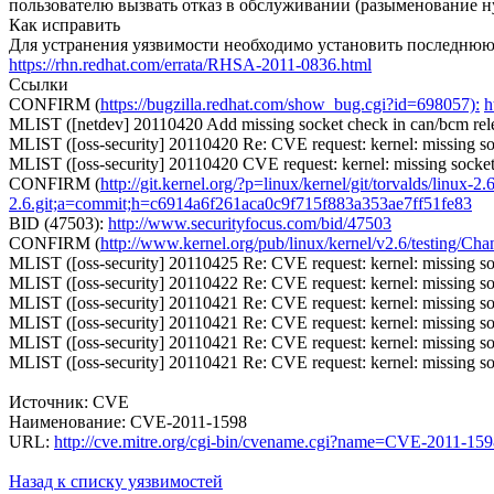
пользователю вызвать отказ в обслуживании (разыменование н
Как исправить
Для устранения уязвимости необходимо установить последню
https://rhn.redhat.com/errata/RHSA-2011-0836.html
Ссылки
CONFIRM (
https://bugzilla.redhat.com/show_bug.cgi?id=698057):
h
MLIST ([netdev] 20110420 Add missing socket check in can/bcm rel
MLIST ([oss-security] 20110420 Re: CVE request: kernel: missing so
MLIST ([oss-security] 20110420 CVE request: kernel: missing socket
CONFIRM (
http://git.kernel.org/?p=linux/kernel/git/torvalds/lin
2.6.git;a=commit;h=c6914a6f261aca0c9f715f883a353ae7ff51fe83
BID (47503):
http://www.securityfocus.com/bid/47503
CONFIRM (
http://www.kernel.org/pub/linux/kernel/v2.6/testing/Ch
MLIST ([oss-security] 20110425 Re: CVE request: kernel: missing so
MLIST ([oss-security] 20110422 Re: CVE request: kernel: missing so
MLIST ([oss-security] 20110421 Re: CVE request: kernel: missing so
MLIST ([oss-security] 20110421 Re: CVE request: kernel: missing so
MLIST ([oss-security] 20110421 Re: CVE request: kernel: missing so
MLIST ([oss-security] 20110421 Re: CVE request: kernel: missing so
Источник: CVE
Наименование: CVE-2011-1598
URL:
http://cve.mitre.org/cgi-bin/cvename.cgi?name=CVE-2011-15
Назад к списку уязвимостей