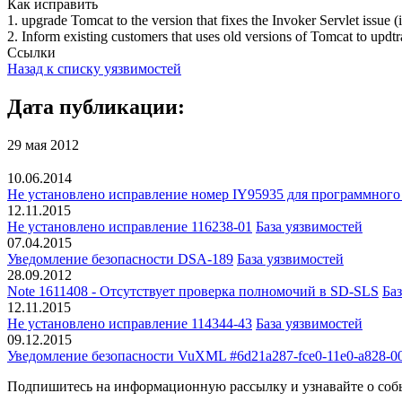
Как исправить
1. upgrade Tomcat to the version that fixes the Invoker Servlet issue 
2. Inform existing customers that uses old versions of Tomcat to updt
Ссылки
Назад к списку уязвимостей
Дата публикации:
29 мая 2012
10.06.2014
Не установлено исправление номер IY95935 для программного 
12.11.2015
Не установлено исправление 116238-01
База уязвимостей
07.04.2015
Уведомление безопасности DSA-189
База уязвимостей
28.09.2012
Note 1611408 - Отсутствует проверка полномочий в SD-SLS
Ба
12.11.2015
Не установлено исправление 114344-43
База уязвимостей
09.12.2015
Уведомление безопасности VuXML #6d21a287-fce0-11e0-a828-0
Подпишитесь
на информационную рассылку и узнавайте о соб