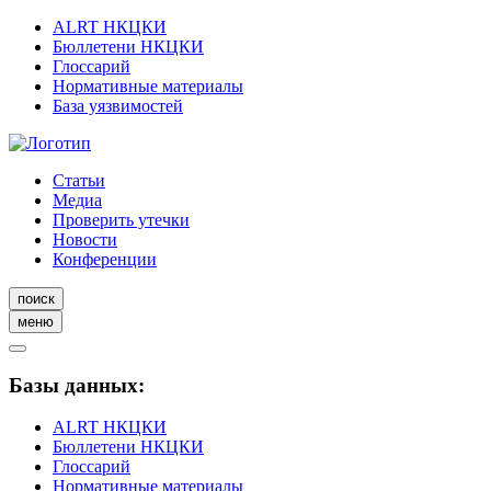
ALRT НКЦКИ
Бюллетени НКЦКИ
Глоссарий
Нормативные материалы
База уязвимостей
Статьи
Медиа
Проверить утечки
Новости
Конференции
поиск
меню
Базы данных:
ALRT НКЦКИ
Бюллетени НКЦКИ
Глоссарий
Нормативные материалы