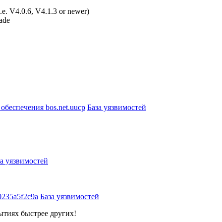
(i.e. V4.0.6, V4.1.3 or newer)
rade
обеспечения bos.net.uucp
База уязвимостей
за уязвимостей
0235a5f2c9a
База уязвимостей
ытиях быстрее других!