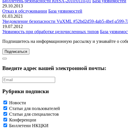
Бюллетень безопасности RHSA-2010:0110-01
База уязвимостей
29.10.2013
Отказ в обслуживании
База уязвимостей
01.03.2021
Уведомление безопасности VuXML #52bd2d59-4ab5-4bef-a599-7
19.07.2012
Уязвимость при обработке целочисленных типов
База уязвимос
Подпишитесь
на информационную рассылку и узнавайте о соб
Подписаться
Введите адрес вашей электронной почты:
Рубрики подписки
Новости
Статьи для пользователей
Статьи для специалистов
Конференции
Бюллетени НКЦКИ