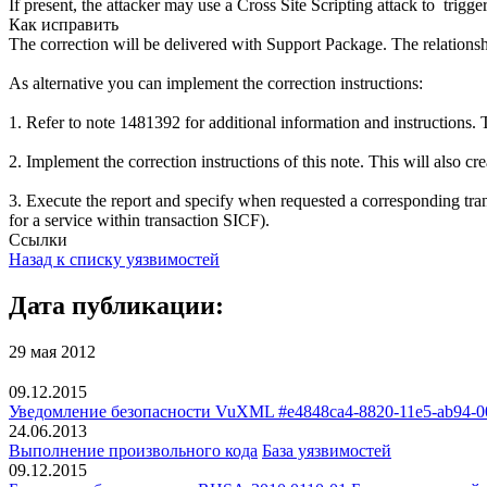
If present, the attacker may use a Cross Site Scripting attack to trigger
Как исправить
The correction will be delivered with Support Package. The relation
As alternative you can implement the correction instructions:
1. Refer to note 1481392 for additional information and instructions. 
2. Implement the correction instructions of this note. This will
3. Execute the report and specify when requested a corresponding tra
for a service within transaction SICF).
Ссылки
Назад к списку уязвимостей
Дата публикации:
29 мая 2012
09.12.2015
Уведомление безопасности VuXML #e4848ca4-8820-11e5-ab94-0
24.06.2013
Выполнение произвольного кода
База уязвимостей
09.12.2015