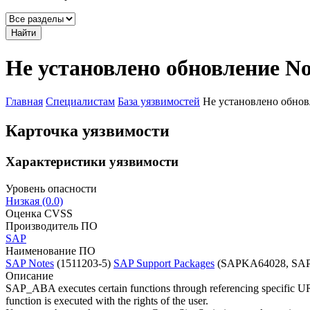
Найти
Не установлено обновление No
Главная
Специалистам
База уязвимостей
Не установлено обнов
Карточка уязвимости
Характеристики уязвимости
Уровень опасности
Низкая (0.0)
Оценка CVSS
Производитель ПО
SAP
Наименование ПО
SAP Notes
(1511203-5)
SAP Support Packages
(SAPKA64028, SAP
Описание
SAP_ABA executes certain functions through referencing specific URL
function is executed with the rights of the user.