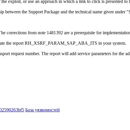
 the exploit, or use an approach in which a link to click is presented to 
ship between the Support Package and the technical name given under 
The corrections from note 1481392 are a prerequisite for implementation 
 also create the report RH_XSRF_PARAM_SAP_ABA_ITS in your system.
nsport request number. The report will add service parameters for the a
02590263bf5
База уязвимостей