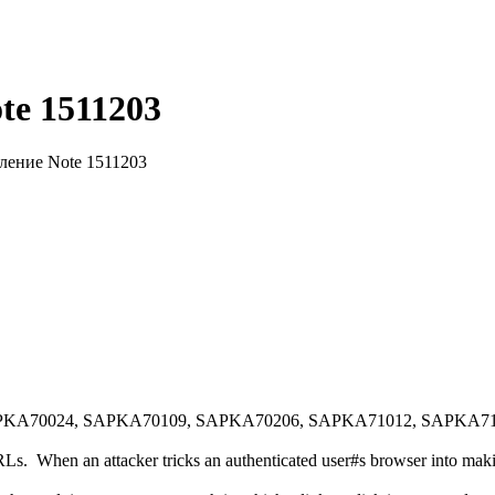
te 1511203
ление Note 1511203
KA70024, SAPKA70109, SAPKA70206, SAPKA71012, SAPKA71
s. When an attacker tricks an authenticated user#s browser into makin