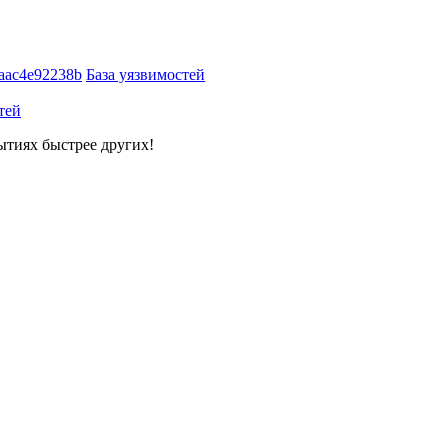
aac4e92238b
База уязвимостей
тей
ытиях быстрее других!