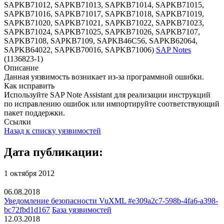
SAPKB71012, SAPKB71013, SAPKB71014, SAPKB71015,
SAPKB71016, SAPKB71017, SAPKB71018, SAPKB71019,
SAPKB71020, SAPKB71021, SAPKB71022, SAPKB71023,
SAPKB71024, SAPKB71025, SAPKB71026, SAPKB7107,
SAPKB7108, SAPKB7109, SAPKB46C56, SAPKB62064,
SAPKB64022, SAPKB70016, SAPKB71006)
SAP Notes
(1136823-1)
Описание
Данная уязвимость возникает из-за программной ошибки.
Как исправить
Используйте SAP Note Assistant для реализации инструкций
по исправлению ошибок или импортируйте соответствующий
пакет поддержки.
Ссылки
Назад к списку уязвимостей
Дата публикации:
1 октября 2012
06.08.2018
Уведомление безопасности VuXML #e309a2c7-598b-4fa6-a398-
bc72fbd1d167
База уязвимостей
12.03.2018