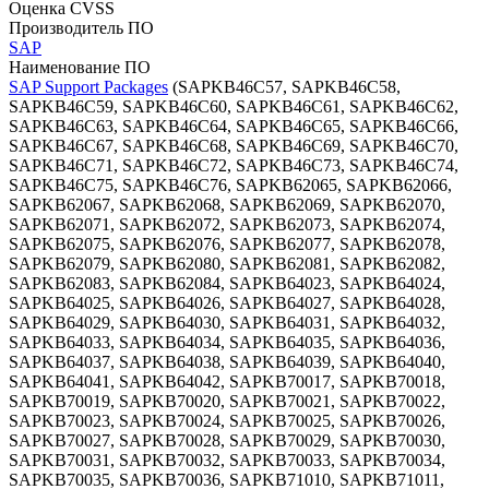
Оценка CVSS
Производитель ПО
SAP
Наименование ПО
SAP Support Packages
(SAPKB46C57, SAPKB46C58,
SAPKB46C59, SAPKB46C60, SAPKB46C61, SAPKB46C62,
SAPKB46C63, SAPKB46C64, SAPKB46C65, SAPKB46C66,
SAPKB46C67, SAPKB46C68, SAPKB46C69, SAPKB46C70,
SAPKB46C71, SAPKB46C72, SAPKB46C73, SAPKB46C74,
SAPKB46C75, SAPKB46C76, SAPKB62065, SAPKB62066,
SAPKB62067, SAPKB62068, SAPKB62069, SAPKB62070,
SAPKB62071, SAPKB62072, SAPKB62073, SAPKB62074,
SAPKB62075, SAPKB62076, SAPKB62077, SAPKB62078,
SAPKB62079, SAPKB62080, SAPKB62081, SAPKB62082,
SAPKB62083, SAPKB62084, SAPKB64023, SAPKB64024,
SAPKB64025, SAPKB64026, SAPKB64027, SAPKB64028,
SAPKB64029, SAPKB64030, SAPKB64031, SAPKB64032,
SAPKB64033, SAPKB64034, SAPKB64035, SAPKB64036,
SAPKB64037, SAPKB64038, SAPKB64039, SAPKB64040,
SAPKB64041, SAPKB64042, SAPKB70017, SAPKB70018,
SAPKB70019, SAPKB70020, SAPKB70021, SAPKB70022,
SAPKB70023, SAPKB70024, SAPKB70025, SAPKB70026,
SAPKB70027, SAPKB70028, SAPKB70029, SAPKB70030,
SAPKB70031, SAPKB70032, SAPKB70033, SAPKB70034,
SAPKB70035, SAPKB70036, SAPKB71010, SAPKB71011,