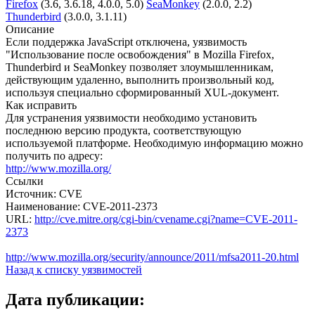
Firefox
(3.6, 3.6.18, 4.0.0, 5.0)
SeaMonkey
(2.0.0, 2.2)
Thunderbird
(3.0.0, 3.1.11)
Описание
Если поддержка JavaScript отключена, уязвимость
"Использование после освобождения" в Mozilla Firefox,
Thunderbird и SeaMonkey позволяет злоумышленникам,
действующим удаленно, выполнить произвольный код,
используя специально сформированный XUL-документ.
Как исправить
Для устранения уязвимости необходимо установить
последнюю версию продукта, соответствующую
используемой платформе. Необходимую информацию можно
получить по адресу:
http://www.mozilla.org/
Ссылки
Источник: CVE
Наименование: CVE-2011-2373
URL:
http://cve.mitre.org/cgi-bin/cvename.cgi?name=CVE-2011-
2373
http://www.mozilla.org/security/announce/2011/mfsa2011-20.html
Назад к списку уязвимостей
Дата публикации: