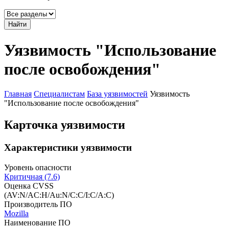
Найти
Уязвимость "Использование
после освобождения"
Главная
Специалистам
База уязвимостей
Уязвимость
"Использование после освобождения"
Карточка уязвимости
Характеристики уязвимости
Уровень опасности
Критичная (7.6)
Оценка CVSS
(AV:N/AC:H/Au:N/C:C/I:C/A:C)
Производитель ПО
Mozilla
Наименование ПО