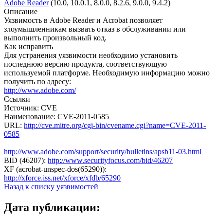
Adobe Reader
(10.0, 10.0.1, 8.0.0, 8.2.6, 9.0.0, 9.4.2)
Описание
Уязвимость в Adobe Reader и Acrobat позволяет
злоумышленникам вызвать отказ в обслуживании или
выполнить произвольный код.
Как исправить
Для устранения уязвимости необходимо установить
последнюю версию продукта, соответствующую
используемой платформе. Необходимую информацию можно
получить по адресу:
http://www.adobe.com/
Ссылки
Источник: CVE
Наименование: CVE-2011-0585
URL:
http://cve.mitre.org/cgi-bin/cvename.cgi?name=CVE-2011-
0585
http://www.adobe.com/support/security/bulletins/apsb11-03.html
BID (46207):
http://www.securityfocus.com/bid/46207
XF (acrobat-unspec-dos(65290)):
http://xforce.iss.net/xforce/xfdb/65290
Назад к списку уязвимостей
Дата публикации: