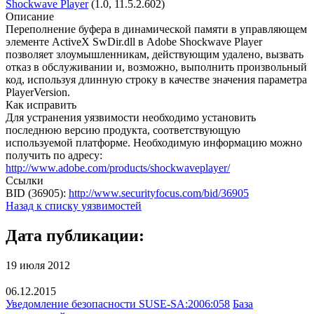
Shockwave Player
(1.0, 11.5.2.602)
Описание
Переполнение буфера в динамической памяти в управляющем
элементе ActiveX SwDir.dll в Adobe Shockwave Player
позволяет злоумышленникам, действующим удалено, вызвать
отказ в обслуживании и, возможно, выполнить произвольный
код, используя длинную строку в качестве значения параметра
PlayerVersion.
Как исправить
Для устранения уязвимости необходимо установить
последнюю версию продукта, соответствующую
используемой платформе. Необходимую информацию можно
получить по адресу:
http://www.adobe.com/products/shockwaveplayer/
Ссылки
BID (36905):
http://www.securityfocus.com/bid/36905
Назад к списку уязвимостей
Дата публикации:
19 июля 2012
06.12.2015
Уведомление безопасности SUSE-SA:2006:058
База