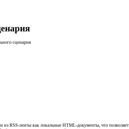
ценария
ьного сценария
писи из RSS-ленты как локальные HTML-документы, что позволя