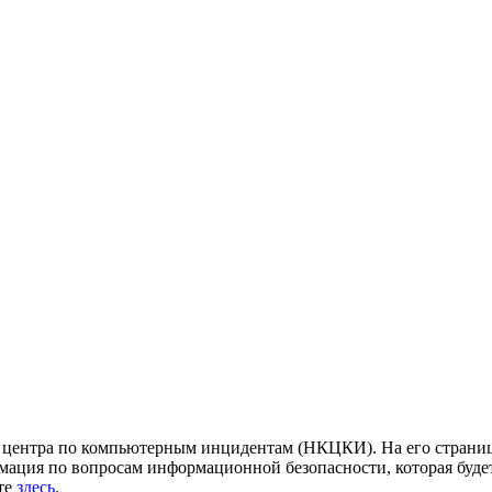
центра по компьютерным инцидентам (НКЦКИ). На его страница
ация по вопросам информационной безопасности, которая будет
йте
здесь
.