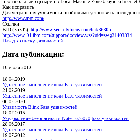
произвольный сценарий в Local Machine Zone браузера Internet
Как исправить
Для устранения уязвимости необходимо установить последню
http://www.ibm.com/
Ссылки
BID (36305):
http://www.securityfocus.com/bid/36305
http://www-01.ibm.com/support/docview.wss?uid=swg21403834
Назад к списку уязвимостей
Дата публикации:
19 июля 2012
18.04.2019
Удаленное выполнение кода
База уязвимостей
21.02.2019
Удаленное выполнение кода
База уязвимостей
06.02.2020
Уязвимость Blink
База уязвимостей
18.07.2015
Уведомление безопасности Note 1676070
База уязвимостей
28.06.2017
Удаленное выполнение кода
База уязвимостей
19.07.2012