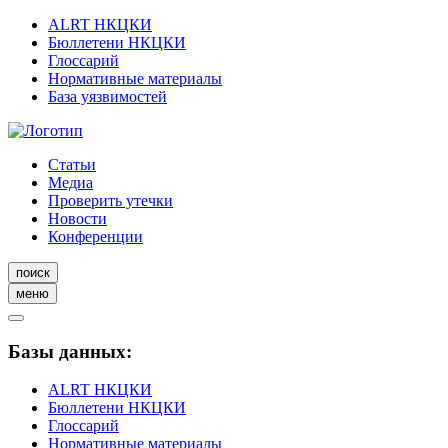
ALRT НКЦКИ
Бюллетени НКЦКИ
Глоссарий
Нормативные материалы
База уязвимостей
Статьи
Медиа
Проверить утечки
Новости
Конференции
поиск
меню
Базы данных:
ALRT НКЦКИ
Бюллетени НКЦКИ
Глоссарий
Нормативные материалы