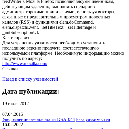
feedWriter в Mozilla Firefox позволяет злоумышленникам,
действующим удаленно, выполнять сценарии с
администраторскими привилегиями, используя векторы,
связанные с предварительным просмотром новостных
каналов (RSS) и функциями elem.doCommand,
elem.dispatchEvent, _setTitleText, _setTitleImage и
_initSubscriptionUI.
Как исправить
Для устранения уязвимости необходимо установить
последнюю версию продукта, соответствующую
используемой платформе. Необходимую информацию можно
получить по адресу:
http://www.mozilla.com/
Ссылки
Назад к списку уязвимостей
Дата публикации:
19 июля 2012
07.04.2015
Уведомление безопасности DSA-044
База уязвимостей
16.02.2022