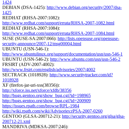
1424
DEBIAN (DSA-1425):
http://www.debian.org/security/2007/dsa-
1425
REDHAT (RHSA-2007:1082):
http://www.redhat.com/support/errata/RHSA-2007-1082.html
REDHAT (RHSA-2007:1084):
http://www.redhat.com/support/errata/RHSA-2007-1084.html
SUSE (SUSE-SA:2007:066):
http://lists.opensuse.org/opensuse-
security-announce/2007-12/msg00004.html
UBUNTU (USN-546-1):
http://www.ubuntulinux.org/support/documentation/usn/usn-546-1
UBUNTU (USN-546-2):
http://www.ubuntu.com/usn/usn-546-2
FRSIRT (ADV-2007-4002):
http://www.frsirt.com/english/advisories/2007/4002
SECTRACK (1018928):
http://www.securitytracker.com/id?
1018928
XF (firefox-jar-uri-xss(38356)):
http://xforce.iss.net/xforce/xfdb/38356
http://bugs.gentoo.org/show_bug.cgi?id=198965
http://bugs.gentoo.org/show_bug.cgi?id=200909
https://issues.rpath.com/browse/RPL-1984
http://wiki.rpath.com/wiki/Advisories:rPSA-2007-0260
GENTOO (GLSA-200712-21):
http://security.gentoo.org/glsa/glsa-
200712-21.xml
MANDRIVA (MDKSA-2007:246):