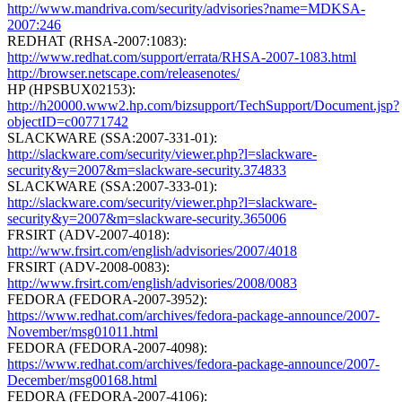
http://www.mandriva.com/security/advisories?name=MDKSA-
2007:246
REDHAT (RHSA-2007:1083):
http://www.redhat.com/support/errata/RHSA-2007-1083.html
http://browser.netscape.com/releasenotes/
HP (HPSBUX02153):
http://h20000.www2.hp.com/bizsupport/TechSupport/Document.jsp?
objectID=c00771742
SLACKWARE (SSA:2007-331-01):
http://slackware.com/security/viewer.php?l=slackware-
security&y=2007&m=slackware-security.374833
SLACKWARE (SSA:2007-333-01):
http://slackware.com/security/viewer.php?l=slackware-
security&y=2007&m=slackware-security.365006
FRSIRT (ADV-2007-4018):
http://www.frsirt.com/english/advisories/2007/4018
FRSIRT (ADV-2008-0083):
http://www.frsirt.com/english/advisories/2008/0083
FEDORA (FEDORA-2007-3952):
https://www.redhat.com/archives/fedora-package-announce/2007-
November/msg01011.html
FEDORA (FEDORA-2007-4098):
https://www.redhat.com/archives/fedora-package-announce/2007-
December/msg00168.html
FEDORA (FEDORA-2007-4106):