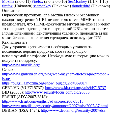
Mozilla
(2.0.0.11)
Firefox
(2.0, 2.0.0.10)
SeaMonkey
(1.1.7, 1.1b)
firefox
(Unknown)
seamonkey
(Unknown)
thunderbird
(Unknown)
Описание
Обработчик протокола jar в Mozilla Firefox и SeaMonkey
находит внутренний URL независимо от его MIME-типа и
предполагает, что HTML-документы внутри jar-архива имеют
то же происхождение, что и внутренний URL, что позволяет
злоумышленникам, действующим удаленно, проводить атаки
межсайтового выполнения сценариев, используя jar: URI.
Как исправить
Для устранения уязвимости необходимо установить
последнюю версию продукта, соответствующую
используемой платформе. Необходимую информацию можно
получить по адресу:
http://www.mozilla.org/
Ссылки
http://www.gnucitizen.org/blog/web-mayhem-firefoxs-jar-protocol-
issues
https://bugzilla.mozilla.org/show_bug.cgi?id=369814
CERT-VN (VU#715737):
http://www.kb.cert.org/vuls/id/715737
BID (26385):
http://www.securityfocus.com/bid/26385
FRSIRT (ADV-2007-3818):
http://www.frsirt.com/english/advisories/2007/3818
http://www.mozilla.org/security/announce/2007/mfsa2007-37.html
DEBIAN (DSA-1424):
http://www.debian.org/security/2007/dsa-