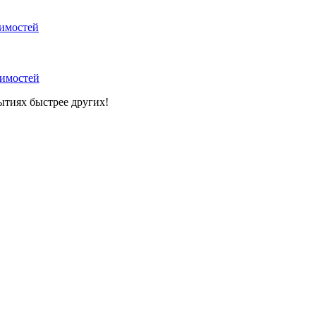
вимостей
вимостей
ытиях быстрее других!