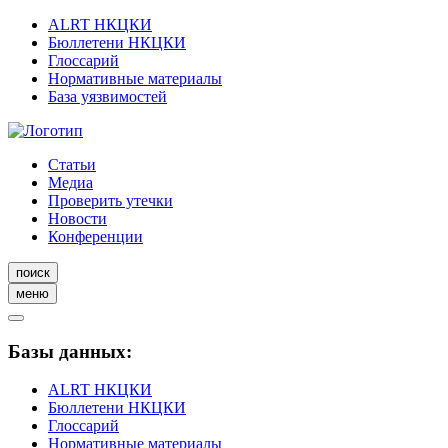
ALRT НКЦКИ
Бюллетени НКЦКИ
Глоссарий
Нормативные материалы
База уязвимостей
Статьи
Медиа
Проверить утечки
Новости
Конференции
поиск
меню
Базы данных:
ALRT НКЦКИ
Бюллетени НКЦКИ
Глоссарий
Нормативные материалы