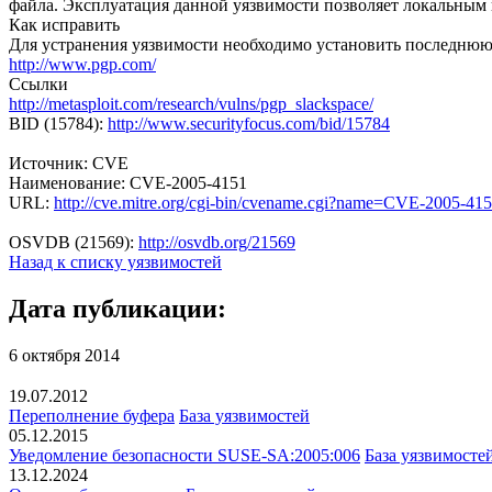
файла. Эксплуатация данной уязвимости позволяет локальным 
Как исправить
Для устранения уязвимости необходимо установить последню
http://www.pgp.com/
Ссылки
http://metasploit.com/research/vulns/pgp_slackspace/
BID (15784):
http://www.securityfocus.com/bid/15784
Источник: CVE
Наименование: CVE-2005-4151
URL:
http://cve.mitre.org/cgi-bin/cvename.cgi?name=CVE-2005-41
OSVDB (21569):
http://osvdb.org/21569
Назад к списку уязвимостей
Дата публикации:
6 октября 2014
19.07.2012
Переполнение буфера
База уязвимостей
05.12.2015
Уведомление безопасности SUSE-SA:2005:006
База уязвимосте
13.12.2024